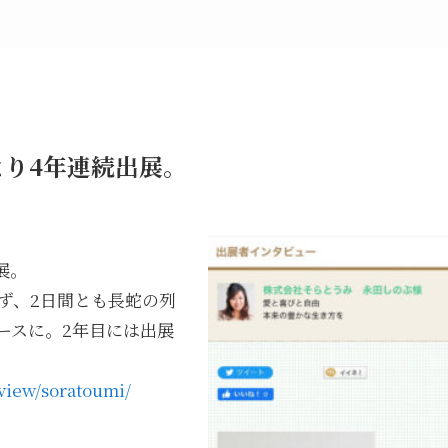
より4年連続出展。
展。
ず、2日間とも長蛇の列
ースに。2年目には出展
view/soratoumi/