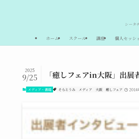
シータ
ホーム
スクール
講座
個人セッシ
2025
「癒しフェアin大阪」出展
9/25
メディア・書籍
そらとうみ
メディア
大阪
癒しフェア
201