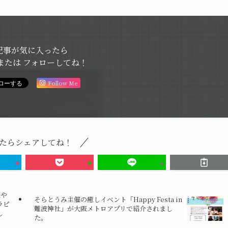
記事が気に入ったら
または フォローしてね！
Follow Me
たらシェアしてね！
癒や
そらとうみ主催の癒しイベント「Happy Festa in
ラピ
難波神社」が大阪メトロアプリで紹介されまし
し
た。