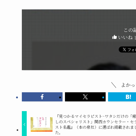
この
いいね 
よかっ
『見つかるマイセラピスト~ワタシだけの「
しのスペシャリスト」関西カウンセラー・セ
スト名鑑』（本の泉社）に選ばれ掲載されま
た。